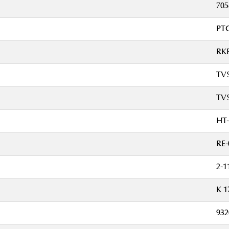
705
PT
RK
TVS
TVS
HT-
RE-
2-1
K 1
932