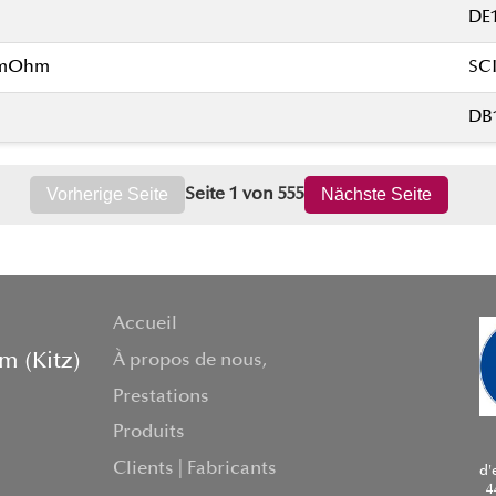
DE1
00mOhm
SCI
DB1
Vorherige Seite
Nächste Seite
Seite 1 von 555
Accueil
m (Kitz)
À propos de nous,
Prestations
Produits
Clients | Fabricants
d'
4