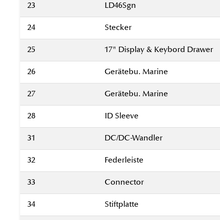
23
LD46Sgn
24
Stecker
25
17" Display & Keybord Drawer
26
Gerätebu. Marine
27
Gerätebu. Marine
28
ID Sleeve
31
DC/DC-Wandler
32
Federleiste
33
Connector
34
Stiftplatte