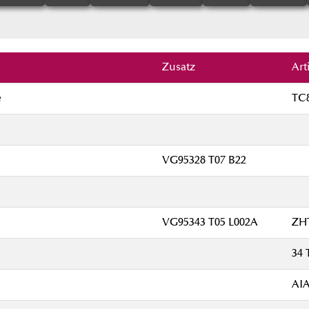
Zusatz
Ar
e
TC8
VG95328 T07 B22
VG95343 T05 L002A
ZHT
34 
AIA