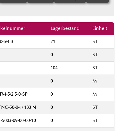
tikelnummer
Lagerbestand
Einheit
26/4.8
71
ST
0
ST
104
ST
0
M
M-5/2.5-0-SP
0
M
TNC-50-0-1/ 133 N
0
ST
-5003-09-00-00-10
0
ST