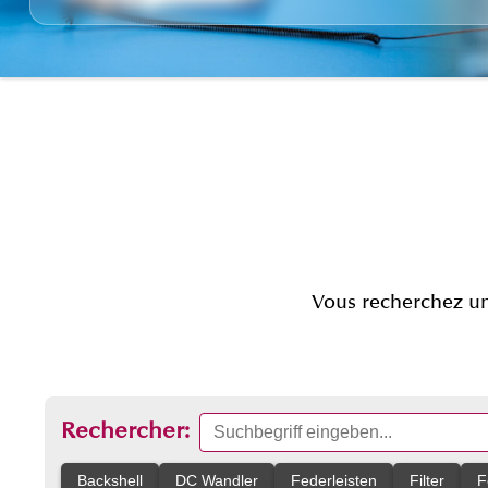
Vous recherchez un
Rechercher:
Backshell
DC Wandler
Federleisten
Filter
F