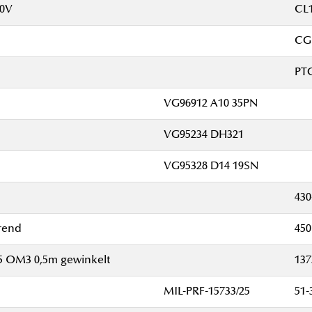
00V
CL1
CG
PT
VG96912 A10 35PN
VG95234 DH321
VG95328 D14 19SN
430
rend
45
25 OM3 0,5m gewinkelt
137
MIL-PRF-15733/25
51-