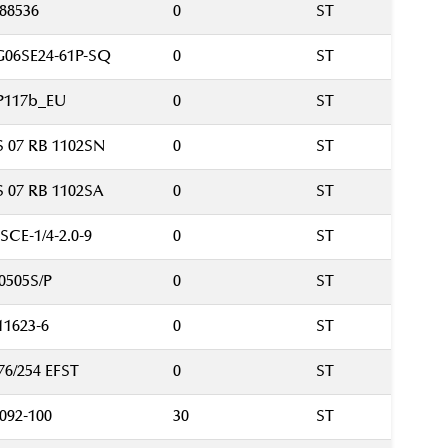
88536
0
ST
G06SE24-61P-SQ
0
ST
P117b_EU
0
ST
 07 RB 1102SN
0
ST
 07 RB 1102SA
0
ST
SCE-1/4-2.0-9
0
ST
0505S/P
0
ST
11623-6
0
ST
76/254 EFST
0
ST
092-100
30
ST