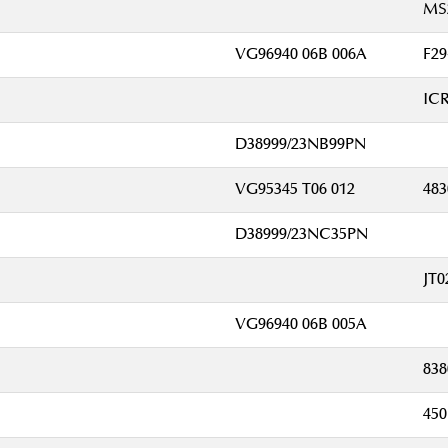
MS
VG96940 06B 006A
F29
IC
D38999/23NB99PN
VG95345 T06 012
483
D38999/23NC35PN
JT0
VG96940 06B 005A
83
45