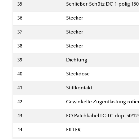
35
Schließer-Schütz DC 1-polig 15
36
Stecker
37
Stecker
38
Stecker
39
Dichtung
40
Steckdose
41
Stiftkontakt
42
Gewinkelte Zugentlastung rotie
43
FO Patchkabel LC-LC dup. 50/1
44
FILTER