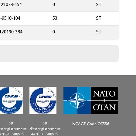
21073-154
0
ST
-9510-104
53
ST
20190-384
0
ST
N°
N°
NCAGE Code CC556
enregistrement
d'enregistrement
4 199 1500979
44 100 1500979