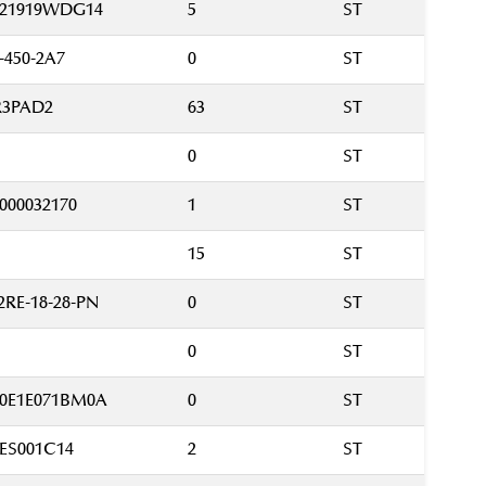
21919WDG14
5
ST
-450-2A7
0
ST
R3PAD2
63
ST
0
ST
000032170
1
ST
15
ST
2RE-18-28-PN
0
ST
0
ST
80E1E071BM0A
0
ST
0ES001C14
2
ST