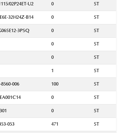
115/02P24ET-U2
0
ST
E6E-32H24Z-B14
0
ST
G06SE12-3PSQ
0
ST
0
ST
0
ST
1
ST
-8560-006
100
ST
0EA001C14
0
ST
301
0
ST
353-053
471
ST