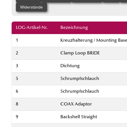
Widerstände
LOG-Artikel-Nr.
Bezeichnung
1
Kreuzhalterung / Mounting Bas
2
Clamp Loop BRIDE
3
Dichtung
5
Schrumpfschlauch
6
Schrumpfschlauch
8
COAX Adaptor
9
Backshell Straight