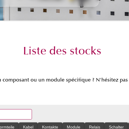
Liste des stocks
 composant ou un module spécifique ? N'hésitez pas 
ormteile
Kabel
Kontakte
Module
Relais
Schalter