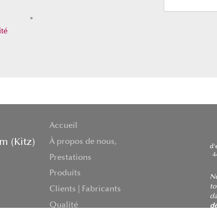
*
ité
Accueil
m (Kitz)
À propos de nous,
d'
4
Prestations
Produits
No
to
Clients | Fabricants
da
Qualité
d