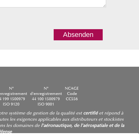
Absenden
N°
N°
NCAGE
enregistrement
d'enregistrement
Code
4 199 1500979
44 100 1500979
CC556
ISO 9120
ISO 9001
tre système de gestion de la qualité est
certifié
et répond à
utes les exigences applicables aux distributeurs et stockistes
ns les domaines de
l'aéronautique, de l'aérospatiale et de la
éfense