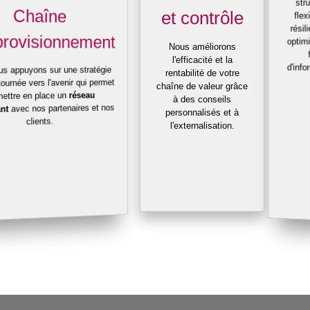
str
Chaîne
et contrôle
flex
résil
provisionnement
optim
Nous améliorons
l'efficacité et la
d'info
s appuyons sur une stratégie
rentabilité de votre
tournée vers l'avenir qui permet
chaîne de valeur grâce
réseau
ettre en place un
à des conseils
avec nos partenaires et nos
nt
personnalisés et à
clients.
l'externalisation.